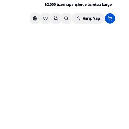
₺2.000 üzeri siparişlerde ücretsiz kargo
Giriş Yap
Favori listesini aç
Karşılaştırma listesini aç