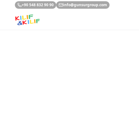
Ana içeriğe geç
+90 548 832 90 90
info@gunsurgroup.com