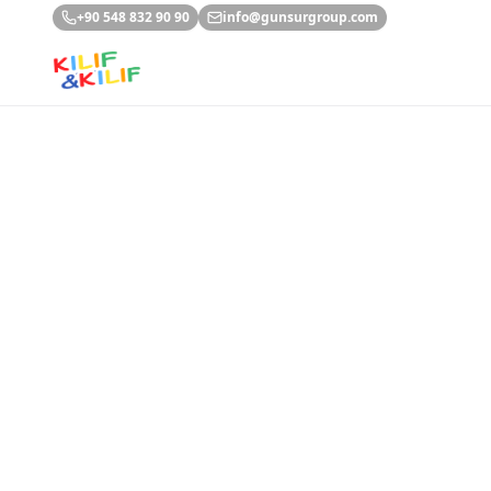
Ana içeriğe geç
+90 548 832 90 90
info@gunsurgroup.com