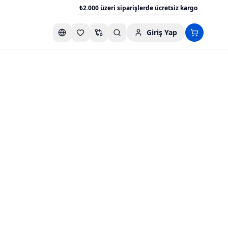
₺2.000 üzeri siparişlerde ücretsiz kargo
Giriş Yap
Favori listesini aç
Karşılaştırma listesini aç