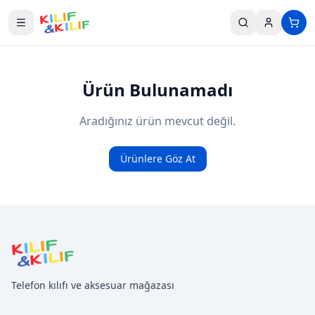
Ana içeriğe geç
Ürün Bulunamadı
Aradığınız ürün mevcut değil.
Ürünlere Göz At
Telefon kılıfı ve aksesuar mağazası