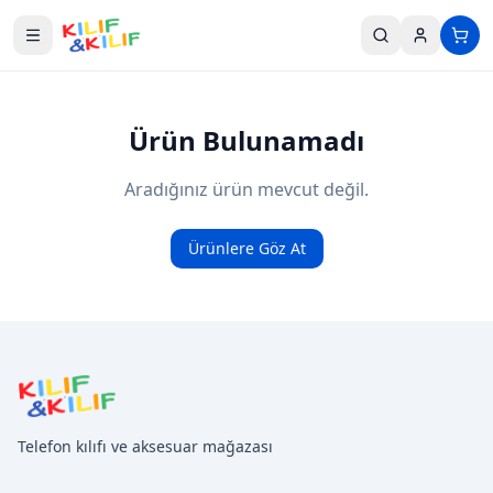
Ana içeriğe geç
Ürün Bulunamadı
Aradığınız ürün mevcut değil.
Ürünlere Göz At
Telefon kılıfı ve aksesuar mağazası