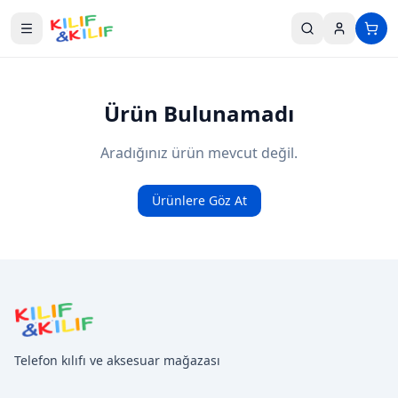
Ana içeriğe geç
Ürün Bulunamadı
Aradığınız ürün mevcut değil.
Ürünlere Göz At
Telefon kılıfı ve aksesuar mağazası