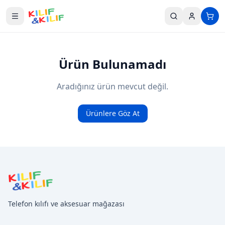
Ana içeriğe geç
Ürün Bulunamadı
Aradığınız ürün mevcut değil.
Ürünlere Göz At
Telefon kılıfı ve aksesuar mağazası