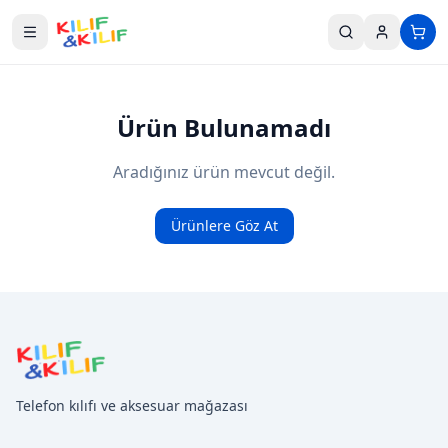
Ana içeriğe geç
Ürün Bulunamadı
Aradığınız ürün mevcut değil.
Ürünlere Göz At
Telefon kılıfı ve aksesuar mağazası