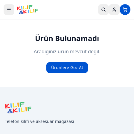
Ana içeriğe geç
Ürün Bulunamadı
Aradığınız ürün mevcut değil.
Ürünlere Göz At
Telefon kılıfı ve aksesuar mağazası