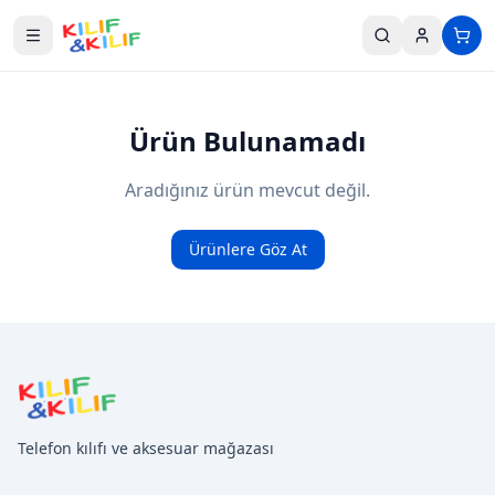
Ana içeriğe geç
Ürün Bulunamadı
Aradığınız ürün mevcut değil.
Ürünlere Göz At
Telefon kılıfı ve aksesuar mağazası