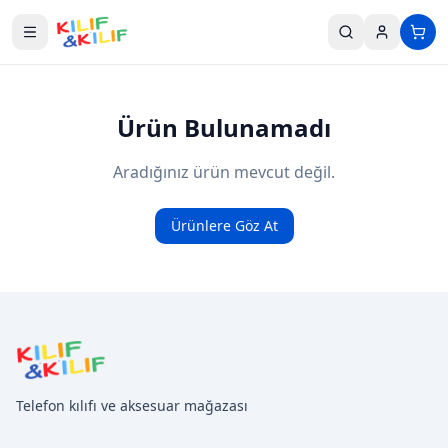
Ana içeriğe geç
Ürün Bulunamadı
Aradığınız ürün mevcut değil.
Ürünlere Göz At
Telefon kılıfı ve aksesuar mağazası