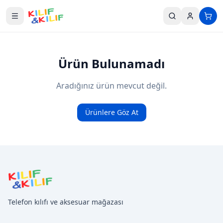
Ana içeriğe geç
Ürün Bulunamadı
Aradığınız ürün mevcut değil.
Ürünlere Göz At
Telefon kılıfı ve aksesuar mağazası