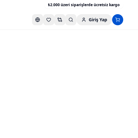
₺2.000 üzeri siparişlerde ücretsiz kargo
Giriş Yap
Favori listesini aç
Karşılaştırma listesini aç