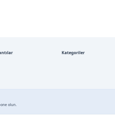
antılar
Kategoriler
bone olun.