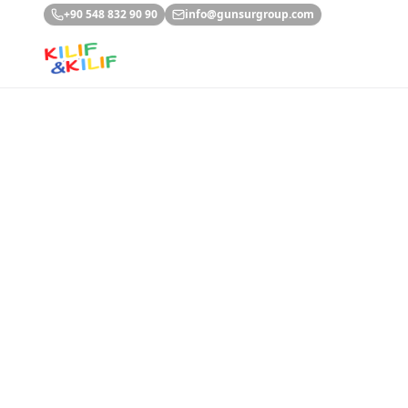
Ana içeriğe geç
+90 548 832 90 90
info@gunsurgroup.com