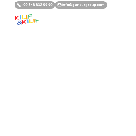
Ana içeriğe geç
+90 548 832 90 90
info@gunsurgroup.com