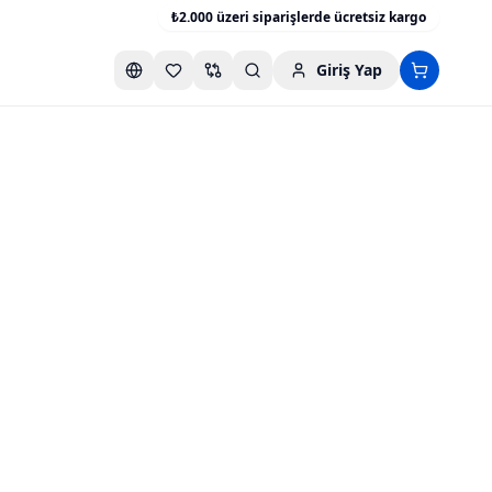
₺2.000 üzeri siparişlerde ücretsiz kargo
Giriş Yap
Favori listesini aç
Karşılaştırma listesini aç