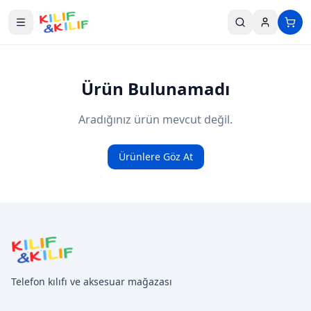
Ana içeriğe geç
Ürün Bulunamadı
Aradığınız ürün mevcut değil.
Ürünlere Göz At
Telefon kılıfı ve aksesuar mağazası