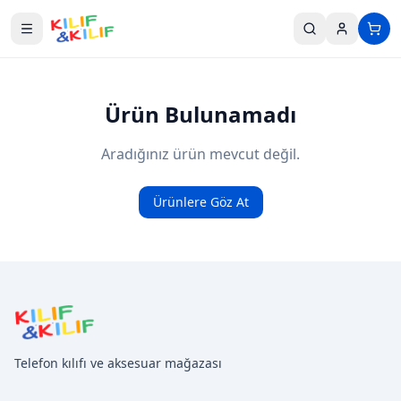
Ana içeriğe geç
Ürün Bulunamadı
Aradığınız ürün mevcut değil.
Ürünlere Göz At
Telefon kılıfı ve aksesuar mağazası