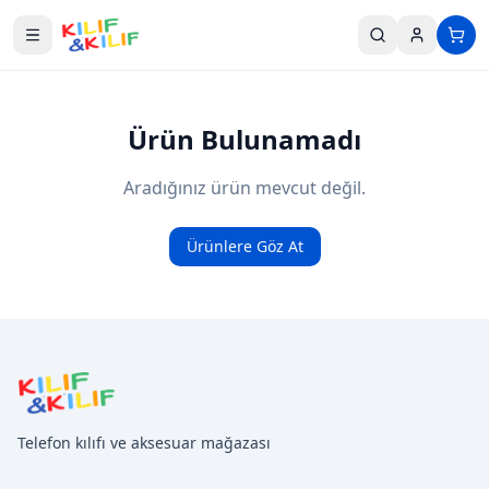
Ana içeriğe geç
Ürün Bulunamadı
Aradığınız ürün mevcut değil.
Ürünlere Göz At
Telefon kılıfı ve aksesuar mağazası