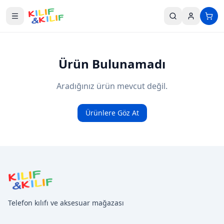
Ana içeriğe geç
Ürün Bulunamadı
Aradığınız ürün mevcut değil.
Ürünlere Göz At
Telefon kılıfı ve aksesuar mağazası