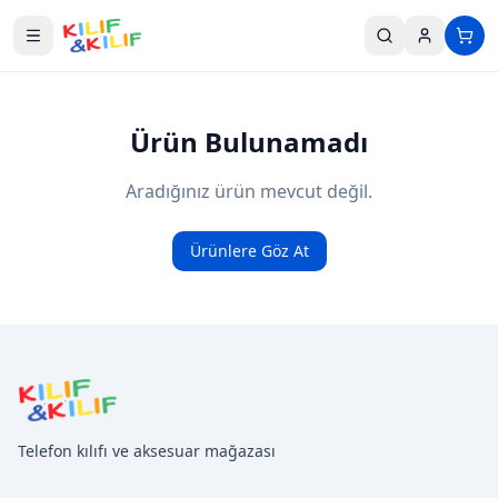
Ana içeriğe geç
Ürün Bulunamadı
Aradığınız ürün mevcut değil.
Ürünlere Göz At
Telefon kılıfı ve aksesuar mağazası