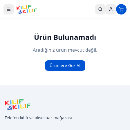
Ana içeriğe geç
Ürün Bulunamadı
Aradığınız ürün mevcut değil.
Ürünlere Göz At
Telefon kılıfı ve aksesuar mağazası