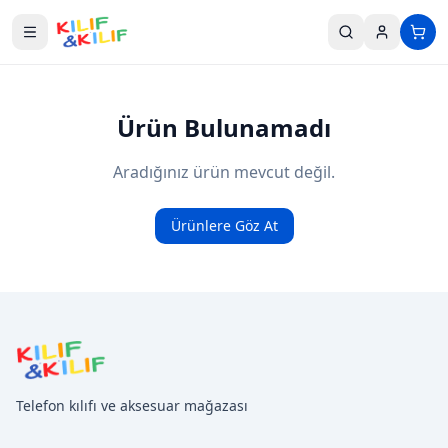
Ana içeriğe geç
Ürün Bulunamadı
Aradığınız ürün mevcut değil.
Ürünlere Göz At
Telefon kılıfı ve aksesuar mağazası