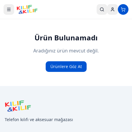
Ana içeriğe geç
Ürün Bulunamadı
Aradığınız ürün mevcut değil.
Ürünlere Göz At
Telefon kılıfı ve aksesuar mağazası