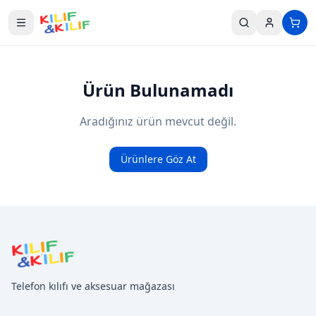
Ana içeriğe geç
Ürün Bulunamadı
Aradığınız ürün mevcut değil.
Ürünlere Göz At
Telefon kılıfı ve aksesuar mağazası