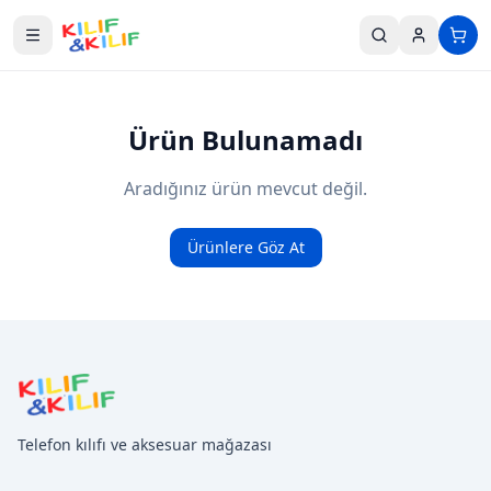
Ana içeriğe geç
Ürün Bulunamadı
Aradığınız ürün mevcut değil.
Ürünlere Göz At
Telefon kılıfı ve aksesuar mağazası