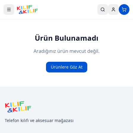
Ana içeriğe geç
Ürün Bulunamadı
Aradığınız ürün mevcut değil.
Ürünlere Göz At
Telefon kılıfı ve aksesuar mağazası