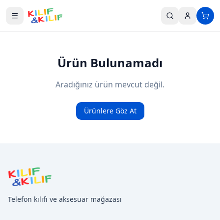
Ana içeriğe geç
Ürün Bulunamadı
Aradığınız ürün mevcut değil.
Ürünlere Göz At
Telefon kılıfı ve aksesuar mağazası