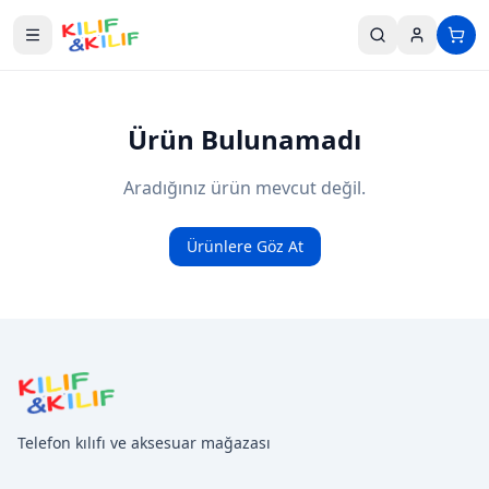
Ana içeriğe geç
Ürün Bulunamadı
Aradığınız ürün mevcut değil.
Ürünlere Göz At
Telefon kılıfı ve aksesuar mağazası