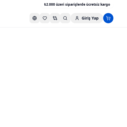
₺2.000 üzeri siparişlerde ücretsiz kargo
Giriş Yap
Favori listesini aç
Karşılaştırma listesini aç