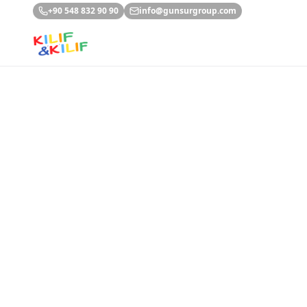
Ana içeriğe geç
+90 548 832 90 90
info@gunsurgroup.com