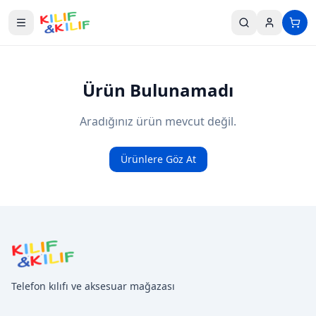
Ana içeriğe geç
Ürün Bulunamadı
Aradığınız ürün mevcut değil.
Ürünlere Göz At
Telefon kılıfı ve aksesuar mağazası