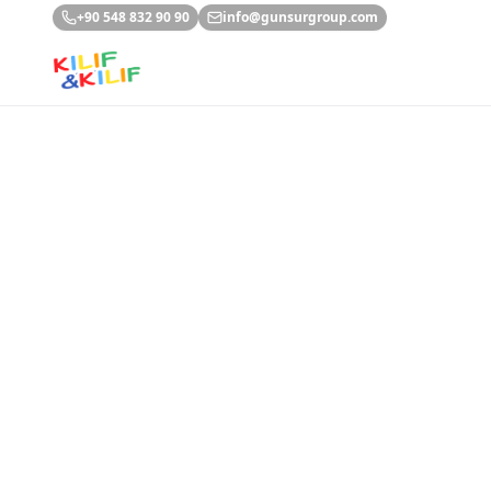
Ana içeriğe geç
+90 548 832 90 90
info@gunsurgroup.com