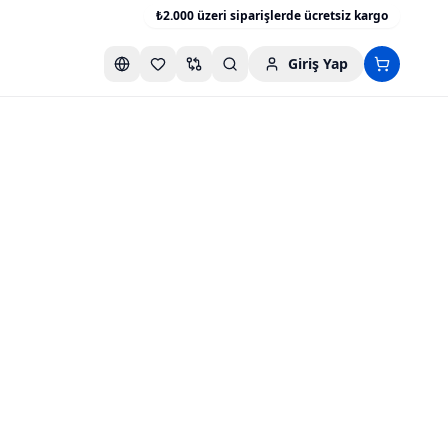
₺2.000 üzeri siparişlerde ücretsiz kargo
Giriş Yap
Favori listesini aç
Karşılaştırma listesini aç