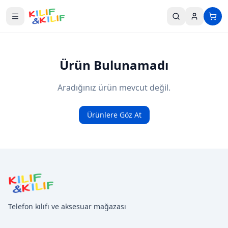
Ana içeriğe geç
Ürün Bulunamadı
Aradığınız ürün mevcut değil.
Ürünlere Göz At
Telefon kılıfı ve aksesuar mağazası