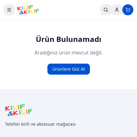
Ana içeriğe geç
Ürün Bulunamadı
Aradığınız ürün mevcut değil.
Ürünlere Göz At
Telefon kılıfı ve aksesuar mağazası