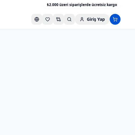
₺2.000 üzeri siparişlerde ücretsiz kargo
Giriş Yap
Favori listesini aç
Karşılaştırma listesini aç