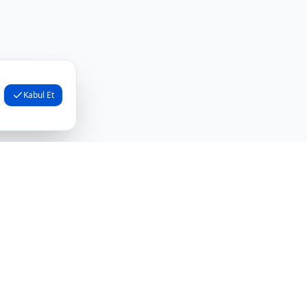
Kabul Et
Bize Ulaşın
+90 548 832 90 90