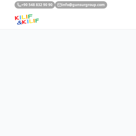
Ana içeriğe geç
+90 548 832 90 90
info@gunsurgroup.com