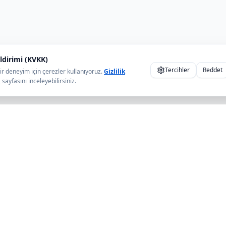
ldirimi (KVKK)
Tercihler
Reddet
ir deneyim için çerezler kullanıyoruz.
Gizlilik
ı
sayfasını inceleyebilirsiniz.
antılar
Kategoriler