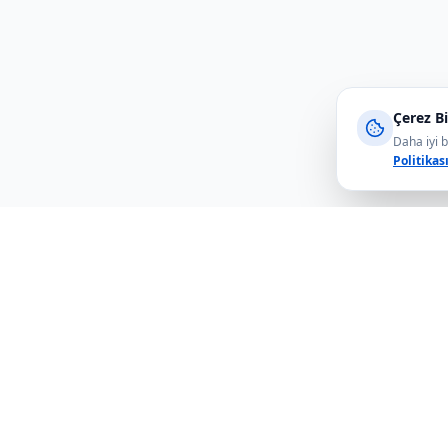
Çerez Bi
Daha iyi b
Politikas
Hızlı Bağl
Telefon kılıfı ve aksesuar mağazası