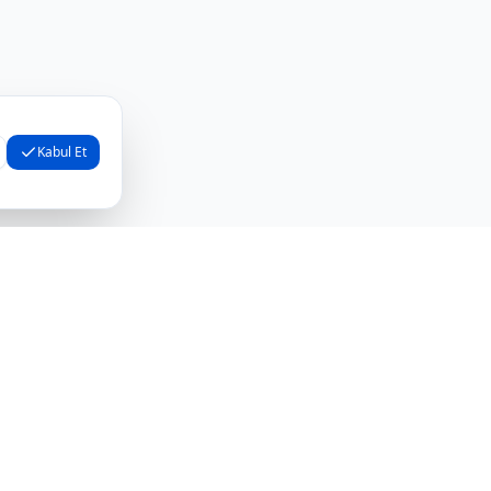
Kabul Et
Bize Ulaşın
+90 548 832 90 90