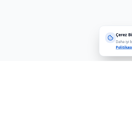
Çerez Bi
Daha iyi b
Politikas
Hızlı Bağl
Telefon kılıfı ve aksesuar mağazası