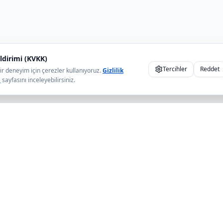
ldirimi (KVKK)
Tercihler
Reddet
ir deneyim için çerezler kullanıyoruz.
Gizlilik
ı
sayfasını inceleyebilirsiniz.
antılar
Kategoriler