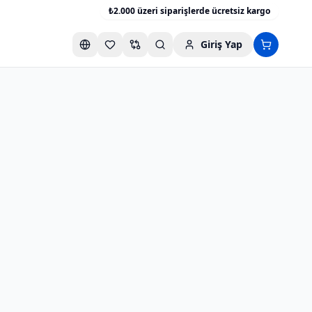
₺2.000 üzeri siparişlerde ücretsiz kargo
Giriş Yap
Favori listesini aç
Karşılaştırma listesini aç