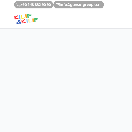
Ana içeriğe geç
+90 548 832 90 90
info@gunsurgroup.com